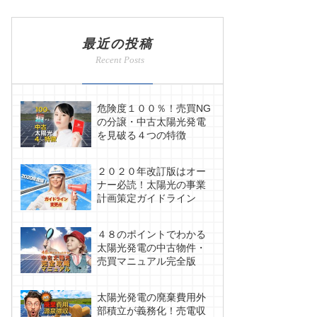
最近の投稿
危険度１００％！売買NG
の分譲・中古太陽光発電
を見破る４つの特徴
２０２０年改訂版はオー
ナー必読！太陽光の事業
計画策定ガイドライン
４８のポイントでわかる
太陽光発電の中古物件・
売買マニュアル完全版
太陽光発電の廃棄費用外
部積立が義務化！売電収