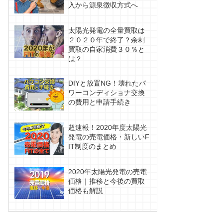
入から源泉徴収方式へ
太陽光発電の全量買取は
２０２０年で終了？余剰
買取の自家消費３０％と
は？
DIYと放置NG！壊れたパ
ワーコンディショナ交換
の費用と申請手続き
超速報！2020年度太陽光
発電の売電価格・新しいF
IT制度のまとめ
2020年太陽光発電の売電
価格｜推移と今後の買取
価格も解説