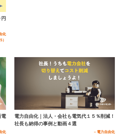
０円
由化
.5）
新電
電力自由化｜法人・会社も電気代１５％削減！
社長も納得の事例と動画４選
由化
– 電力自由化