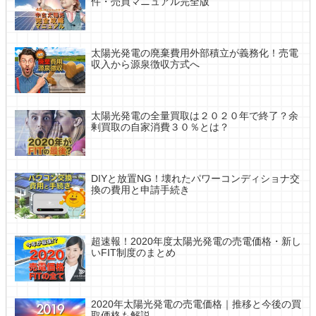
件・売買マニュアル完全版
太陽光発電の廃棄費用外部積立が義務化！売電
収入から源泉徴収方式へ
太陽光発電の全量買取は２０２０年で終了？余
剰買取の自家消費３０％とは？
DIYと放置NG！壊れたパワーコンディショナ交
換の費用と申請手続き
超速報！2020年度太陽光発電の売電価格・新し
いFIT制度のまとめ
2020年太陽光発電の売電価格｜推移と今後の買
取価格も解説