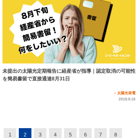
未提出の太陽光定期報告に経産省が指導｜認定取消の可能性
を簡易書留で直接通達8月31日
– 太陽光発電
2018.9.16
1
2
3
4
5
6
7
8