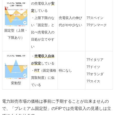
の売電収入が
安
定
している
・上限下限のな
売電収入の伸び
??スペイン
い「固定型」と
代がやや少ない
??デンマーク
固定型（上限・
比べ売電収入の
下限あり）
目処が立てやす
い
・
売電収入自体
??イタリア
が安定
している
??ドイツ
・
FIT
（固定価格
特になし
??オランダ
買取制度）に似
??スイス
変動型
ている
電力卸売市場の価格は事前に予期することが出来ませんの
で、「プレミアム固定型」のFIPでは売電収入の見通しは立