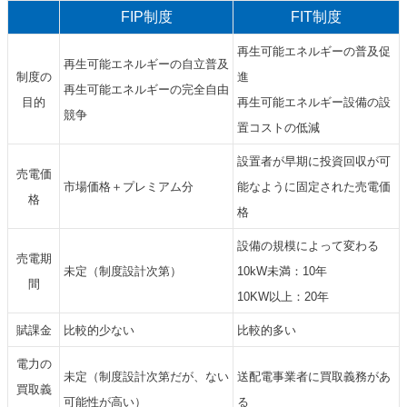
FIP制度
FIT制度
再生可能エネルギーの普及促
再生可能エネルギーの自立普及
制度の
進
再生可能エネルギーの完全自由
目的
再生可能エネルギー設備の設
競争
置コストの低減
設置者が早期に投資回収が可
売電価
市場価格＋プレミアム分
能なように固定された売電価
格
格
設備の規模によって変わる
売電期
未定（制度設計次第）
10kW未満：10年
間
10KW以上：20年
賦課金
比較的少ない
比較的多い
電力の
未定（制度設計次第だが、ない
送配電事業者に買取義務があ
買取義
可能性が高い）
る