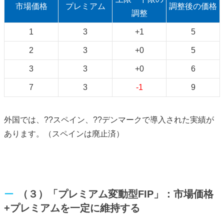
市場価格
プレミアム
調整後の価格
調整
1
3
+1
5
2
3
+0
5
3
3
+0
6
7
3
-1
9
外国では、??スペイン、??デンマークで導入された実績が
あります。（スペインは廃止済）
（３）「プレミアム変動型FIP」：市場価格
+プレミアムを一定に維持する