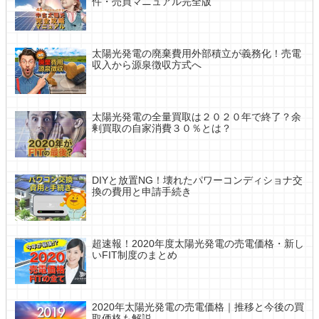
件・売買マニュアル完全版
太陽光発電の廃棄費用外部積立が義務化！売電
収入から源泉徴収方式へ
太陽光発電の全量買取は２０２０年で終了？余
剰買取の自家消費３０％とは？
DIYと放置NG！壊れたパワーコンディショナ交
換の費用と申請手続き
超速報！2020年度太陽光発電の売電価格・新し
いFIT制度のまとめ
2020年太陽光発電の売電価格｜推移と今後の買
取価格も解説