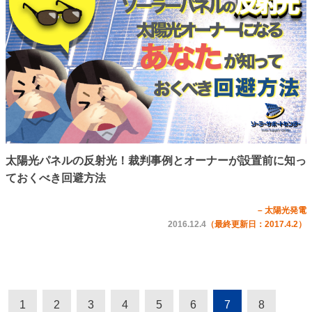
太陽光パネルの反射光！裁判事例とオーナーが設置前に知っ
ておくべき回避方法
– 太陽光発電
2016.12.4
（最終更新日：2017.4.2）
1
2
3
4
5
6
7
8