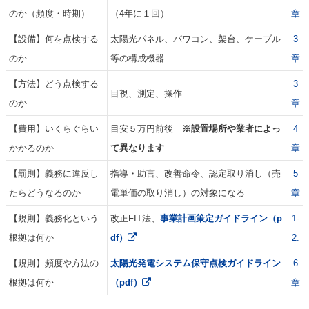
のか（頻度・時期）
（4年に１回）
章
【設備】何を点検する
太陽光パネル、パワコン、架台、ケーブル
3
のか
等の構成機器
章
【方法】どう点検する
3
目視、測定、操作
のか
章
【費用】いくらぐらい
目安５万円前後
※設置場所や業者によっ
4
かかるのか
て異なります
章
【罰則】義務に違反し
指導・助言、改善命令、認定取り消し（売
5
たらどうなるのか
電単価の取り消し）の対象になる
章
【規則】義務化という
改正FIT法、
事業計画策定ガイドライン（p
1-
根拠は何か
df）
2.
【規則】頻度や方法の
太陽光発電システム保守点検ガイドライン
6
根拠は何か
（pdf）
章