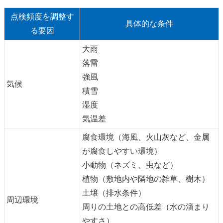
点検頻度を調整す
具体的な条件
る要因
大雨
落雷
強風
気候
積雪
湿度
気温差
腐食環境（海風、火山灰など、金属
が腐食しやすい環境）
小動物（ネズミ、虫など）
植物（敷地内や隣地の雑草、樹木）
土壌（排水条件）
周辺環境
周りの土地との高低差（水の溜まり
やすさ）