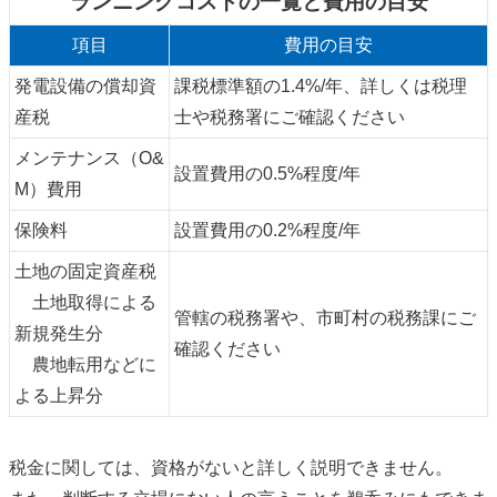
ランニングコストの一覧と費用の目安
項目
費用の目安
発電設備の償却資
課税標準額の1.4%/年、詳しくは税理
産税
士や税務署にご確認ください
メンテナンス
（O&
設置費用の0.5%程度/年
M）
費用
保険料
設置費用の0.2%程度/年
土地の固定資産税
土地取得による
管轄の税務署や、市町村の税務課にご
新規発生分
確認ください
農地転用などに
よる上昇分
税金に関しては、資格がないと詳しく説明できません。